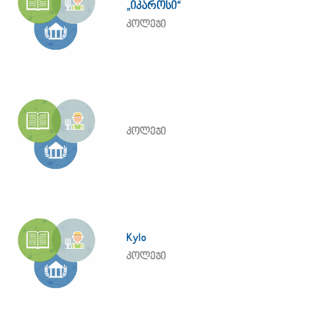
„იკაროსი“
კოლეჯი
კოლეჯი
Kylo
კოლეჯი