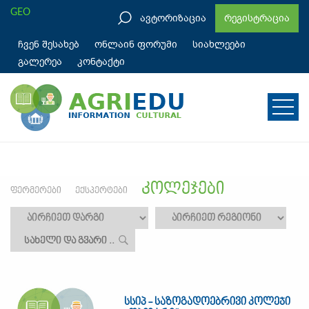
GEO
ავტორიზაცია
რეგისტრაცია
ჩვენ შესახებ
ონლაინ ფორუმი
სიახლეები
გალერეა
კონტაქტი
კოლეჯები
ფერმერები
ექსპერტები
სსიპ - საზოგადოებრივი კოლეჯი