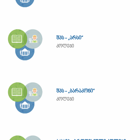
შპს - „არსი“
კოლეჯი
შპს - „ბარაკონი“
კოლეჯი