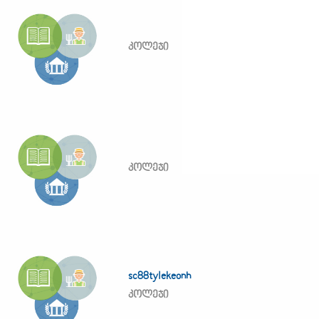
კოლეჯი
კოლეჯი
sc88tylekeonh
კოლეჯი