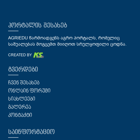
ᲞᲝᲠᲢᲐᲚᲘᲡ ᲨᲔᲡᲐᲮᲔᲑ
AGRIEDU წარმოადგენს აგრო პორტალს, რომელიც
საშუალებას მოგცემთ მიიღოთ სრულყოფილი ცოდნა.
CREATED BY
ᲒᲕᲔᲠᲓᲔᲑᲘ
ᲩᲕᲔᲜ ᲨᲔᲡᲐᲮᲔᲑ
ᲝᲜᲚᲐᲘᲜ ᲤᲝᲠᲣᲛᲘ
ᲡᲘᲐᲮᲚᲔᲔᲑᲘ
ᲒᲐᲚᲔᲠᲔᲐ
ᲙᲝᲜᲢᲐᲥᲢᲘ
ᲡᲐᲘᲜᲤᲝᲠᲛᲐᲪᲘᲝ