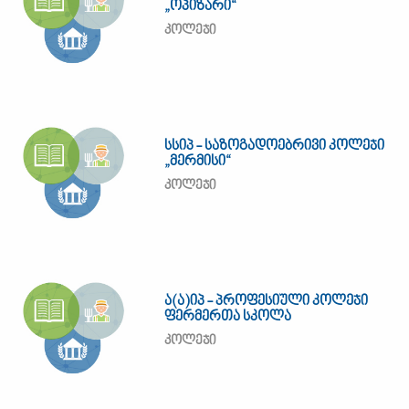
„ოპიზარი“
კოლეჯი
სსიპ - საზოგადოებრივი კოლეჯი
„მერმისი“
კოლეჯი
ა(ა)იპ - პროფესიული კოლეჯი
ფერმერთა სკოლა
კოლეჯი