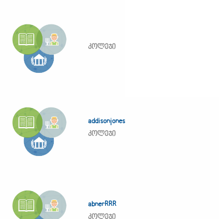
კოლეჯი
addisonjones
კოლეჯი
abnerRRR
კოლეჯი