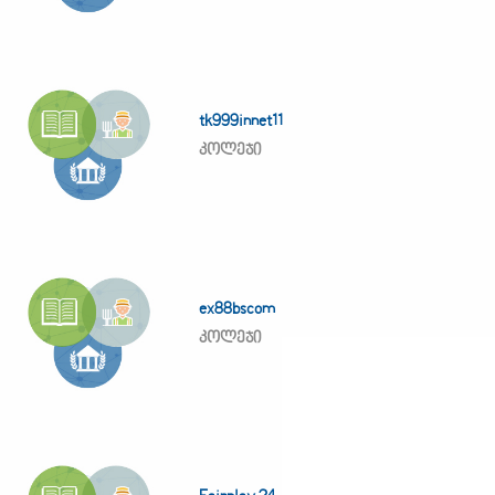
tk999innet11
კოლეჯი
ex88bscom
კოლეჯი