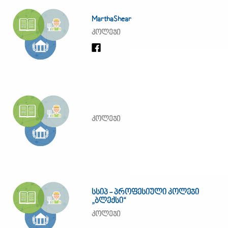
MarthaShear
კოლეჯი
კოლეჯი
სსიპ - პროფესიული კოლეჯი
„ბლექსი“
კოლეჯი