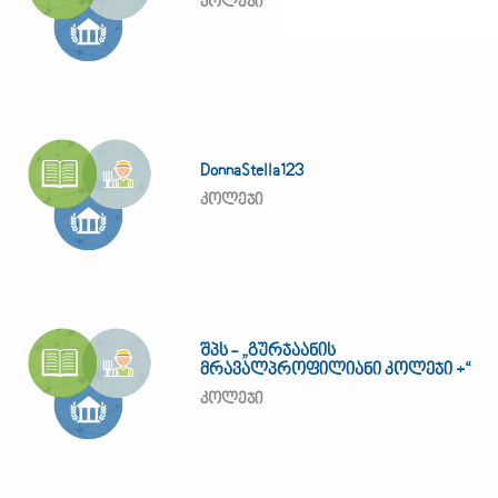
კოლეჯი
DonnaStella123
კოლეჯი
შპს - „გურჯაანის
მრავალპროფილიანი კოლეჯი +“
კოლეჯი