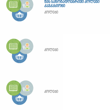
შპს საზოგადოებრივი კოლეჯი
კავკასიონი
კოლეჯი
კოლეჯი
კოლეჯი