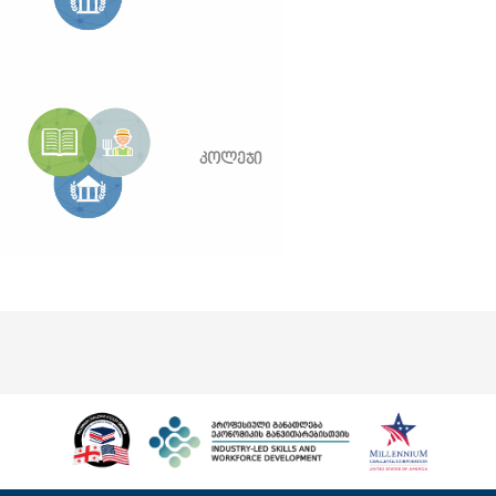
კოლეჯი