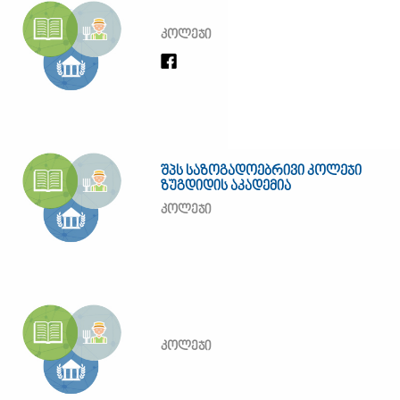
კოლეჯი
შპს საზოგადოებრივი კოლეჯი
ზუგდიდის აკადემია
კოლეჯი
კოლეჯი