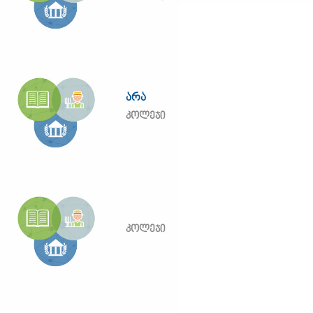
არა
კოლეჯი
კოლეჯი