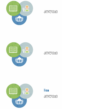
კოლეჯი
კოლეჯი
lisa
კოლეჯი