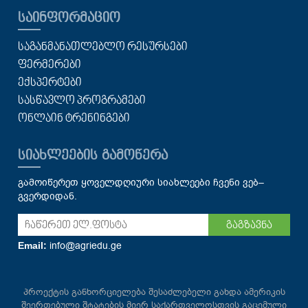
ᲡᲐᲘᲜᲤᲝᲠᲛᲐᲪᲘᲝ
ᲡᲐᲒᲐᲜᲛᲐᲜᲐᲗᲚᲔᲑᲚᲝ ᲠᲔᲡᲣᲠᲡᲔᲑᲘ
ᲤᲔᲠᲛᲔᲠᲔᲑᲘ
ᲔᲥᲡᲞᲔᲠᲢᲔᲑᲘ
ᲡᲐᲡᲬᲐᲕᲚᲝ ᲞᲠᲝᲒᲠᲐᲛᲔᲑᲘ
ᲝᲜᲚᲐᲘᲜ ᲢᲠᲔᲜᲘᲜᲒᲔᲑᲘ
ᲡᲘᲐᲮᲚᲔᲔᲑᲘᲡ ᲒᲐᲛᲝᲬᲔᲠᲐ
გამოიწერეთ ყოველდღიური სიახლეები ჩვენი ვებ–
გვერდიდან.
გაგზავნა
info@agriedu.ge
Email:
პროექტის განხორციელება შესაძლებელი გახდა ამერიკის
შეერთებული შტატების მიერ საქართველოსთვის გაცემული