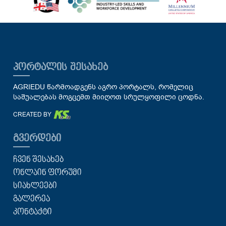
ᲞᲝᲠᲢᲐᲚᲘᲡ ᲨᲔᲡᲐᲮᲔᲑ
AGRIEDU წარმოადგენს აგრო პორტალს, რომელიც
საშუალებას მოგცემთ მიიღოთ სრულყოფილი ცოდნა.
CREATED BY
ᲒᲕᲔᲠᲓᲔᲑᲘ
ᲩᲕᲔᲜ ᲨᲔᲡᲐᲮᲔᲑ
ᲝᲜᲚᲐᲘᲜ ᲤᲝᲠᲣᲛᲘ
ᲡᲘᲐᲮᲚᲔᲔᲑᲘ
ᲒᲐᲚᲔᲠᲔᲐ
ᲙᲝᲜᲢᲐᲥᲢᲘ