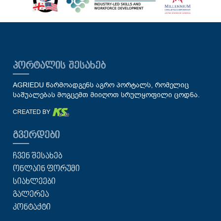
ᲞᲝᲠᲢᲐᲚᲘᲡ ᲨᲔᲡᲐᲮᲔᲑ
AGRIEDU წარმოადგენს აგრო პორტალს, რომელიც
საშუალებას მოგცემთ მიიღოთ სრულყოფილი ცოდნა.
CREATED BY
ᲒᲕᲔᲠᲓᲔᲑᲘ
ᲩᲕᲔᲜ ᲨᲔᲡᲐᲮᲔᲑ
ᲝᲜᲚᲐᲘᲜ ᲤᲝᲠᲣᲛᲘ
ᲡᲘᲐᲮᲚᲔᲔᲑᲘ
ᲒᲐᲚᲔᲠᲔᲐ
ᲙᲝᲜᲢᲐᲥᲢᲘ