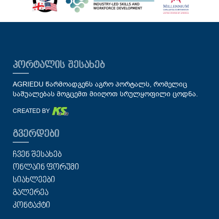
ᲞᲝᲠᲢᲐᲚᲘᲡ ᲨᲔᲡᲐᲮᲔᲑ
AGRIEDU წარმოადგენს აგრო პორტალს, რომელიც
საშუალებას მოგცემთ მიიღოთ სრულყოფილი ცოდნა.
CREATED BY
ᲒᲕᲔᲠᲓᲔᲑᲘ
ᲩᲕᲔᲜ ᲨᲔᲡᲐᲮᲔᲑ
ᲝᲜᲚᲐᲘᲜ ᲤᲝᲠᲣᲛᲘ
ᲡᲘᲐᲮᲚᲔᲔᲑᲘ
ᲒᲐᲚᲔᲠᲔᲐ
ᲙᲝᲜᲢᲐᲥᲢᲘ