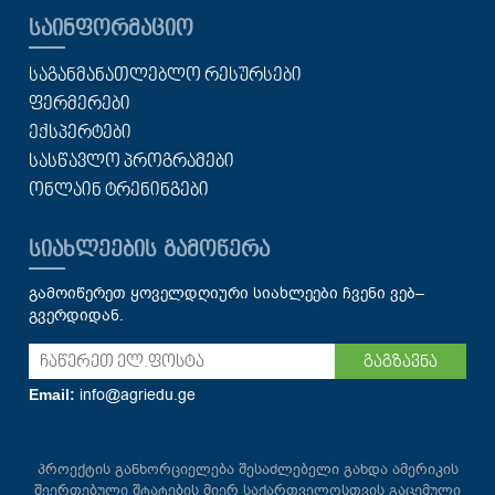
ᲡᲐᲘᲜᲤᲝᲠᲛᲐᲪᲘᲝ
ᲡᲐᲒᲐᲜᲛᲐᲜᲐᲗᲚᲔᲑᲚᲝ ᲠᲔᲡᲣᲠᲡᲔᲑᲘ
ᲤᲔᲠᲛᲔᲠᲔᲑᲘ
ᲔᲥᲡᲞᲔᲠᲢᲔᲑᲘ
ᲡᲐᲡᲬᲐᲕᲚᲝ ᲞᲠᲝᲒᲠᲐᲛᲔᲑᲘ
ᲝᲜᲚᲐᲘᲜ ᲢᲠᲔᲜᲘᲜᲒᲔᲑᲘ
ᲡᲘᲐᲮᲚᲔᲔᲑᲘᲡ ᲒᲐᲛᲝᲬᲔᲠᲐ
გამოიწერეთ ყოველდღიური სიახლეები ჩვენი ვებ–
გვერდიდან.
გაგზავნა
info@agriedu.ge
Email:
პროექტის განხორციელება შესაძლებელი გახდა ამერიკის
შეერთებული შტატების მიერ საქართველოსთვის გაცემული