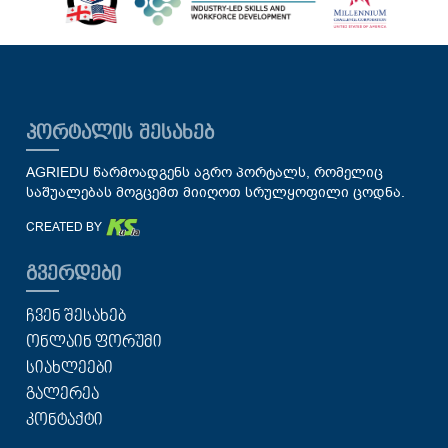
ᲞᲝᲠᲢᲐᲚᲘᲡ ᲨᲔᲡᲐᲮᲔᲑ
AGRIEDU წარმოადგენს აგრო პორტალს, რომელიც
საშუალებას მოგცემთ მიიღოთ სრულყოფილი ცოდნა.
CREATED BY
ᲒᲕᲔᲠᲓᲔᲑᲘ
ᲩᲕᲔᲜ ᲨᲔᲡᲐᲮᲔᲑ
ᲝᲜᲚᲐᲘᲜ ᲤᲝᲠᲣᲛᲘ
ᲡᲘᲐᲮᲚᲔᲔᲑᲘ
ᲒᲐᲚᲔᲠᲔᲐ
ᲙᲝᲜᲢᲐᲥᲢᲘ