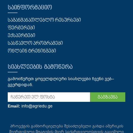
ᲡᲐᲘᲜᲤᲝᲠᲛᲐᲪᲘᲝ
ᲡᲐᲒᲐᲜᲛᲐᲜᲐᲗᲚᲔᲑᲚᲝ ᲠᲔᲡᲣᲠᲡᲔᲑᲘ
ᲤᲔᲠᲛᲔᲠᲔᲑᲘ
ᲔᲥᲡᲞᲔᲠᲢᲔᲑᲘ
ᲡᲐᲡᲬᲐᲕᲚᲝ ᲞᲠᲝᲒᲠᲐᲛᲔᲑᲘ
ᲝᲜᲚᲐᲘᲜ ᲢᲠᲔᲜᲘᲜᲒᲔᲑᲘ
ᲡᲘᲐᲮᲚᲔᲔᲑᲘᲡ ᲒᲐᲛᲝᲬᲔᲠᲐ
გამოიწერეთ ყოველდღიური სიახლეები ჩვენი ვებ–
გვერდიდან.
გაგზავნა
info@agriedu.ge
Email:
პროექტის განხორციელება შესაძლებელი გახდა ამერიკის
შეერთებული შტატების მიერ საქართველოსთვის გაცემული