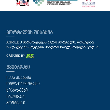
ᲞᲝᲠᲢᲐᲚᲘᲡ ᲨᲔᲡᲐᲮᲔᲑ
AGRIEDU წარმოადგენს აგრო პორტალს, რომელიც
საშუალებას მოგცემთ მიიღოთ სრულყოფილი ცოდნა.
CREATED BY
ᲒᲕᲔᲠᲓᲔᲑᲘ
ᲩᲕᲔᲜ ᲨᲔᲡᲐᲮᲔᲑ
ᲝᲜᲚᲐᲘᲜ ᲤᲝᲠᲣᲛᲘ
ᲡᲘᲐᲮᲚᲔᲔᲑᲘ
ᲒᲐᲚᲔᲠᲔᲐ
ᲙᲝᲜᲢᲐᲥᲢᲘ