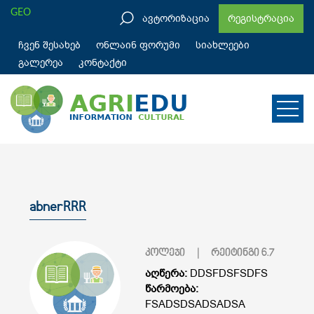
GEO
ავტორიზაცია
რეგისტრაცია
ჩვენ შესახებ
ონლაინ ფორუმი
სიახლეები
გალერეა
კონტაქტი
abnerRRR
კოლეჯი
| რეიტინგი
6.7
აღწერა:
DDSFDSFSDFS
წარმოება:
FSADSDSADSADSA