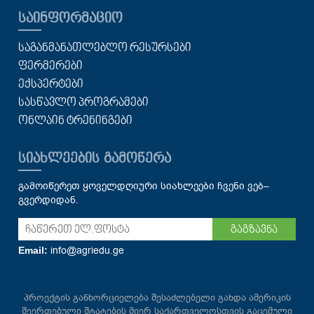
ᲡᲐᲘᲜᲤᲝᲠᲛᲐᲪᲘᲝ
ᲡᲐᲒᲐᲜᲛᲐᲜᲐᲗᲚᲔᲑᲚᲝ ᲠᲔᲡᲣᲠᲡᲔᲑᲘ
ᲤᲔᲠᲛᲔᲠᲔᲑᲘ
ᲔᲥᲡᲞᲔᲠᲢᲔᲑᲘ
ᲡᲐᲡᲬᲐᲕᲚᲝ ᲞᲠᲝᲒᲠᲐᲛᲔᲑᲘ
ᲝᲜᲚᲐᲘᲜ ᲢᲠᲔᲜᲘᲜᲒᲔᲑᲘ
ᲡᲘᲐᲮᲚᲔᲔᲑᲘᲡ ᲒᲐᲛᲝᲬᲔᲠᲐ
გამოიწერეთ ყოველდღიური სიახლეები ჩვენი ვებ–
გვერდიდან.
გაგზავნა
info@agriedu.ge
Email:
პროექტის განხორციელება შესაძლებელი გახდა ამერიკის
შეერთებული შტატების მიერ საქართველოსთვის გაცემული