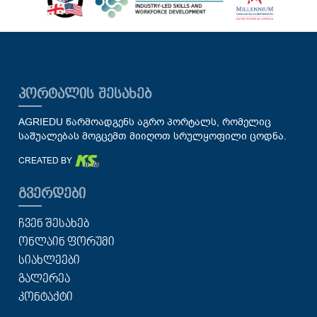
ᲞᲝᲠᲢᲐᲚᲘᲡ ᲨᲔᲡᲐᲮᲔᲑ
AGRIEDU წარმოადგენს აგრო პორტალს, რომელიც
საშუალებას მოგცემთ მიიღოთ სრულყოფილი ცოდნა.
CREATED BY
ᲒᲕᲔᲠᲓᲔᲑᲘ
ᲩᲕᲔᲜ ᲨᲔᲡᲐᲮᲔᲑ
ᲝᲜᲚᲐᲘᲜ ᲤᲝᲠᲣᲛᲘ
ᲡᲘᲐᲮᲚᲔᲔᲑᲘ
ᲒᲐᲚᲔᲠᲔᲐ
ᲙᲝᲜᲢᲐᲥᲢᲘ