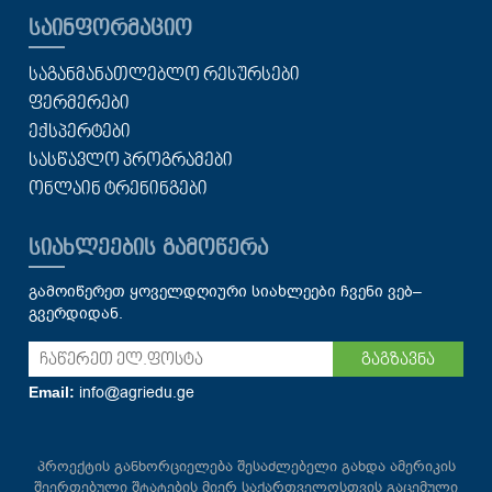
ᲡᲐᲘᲜᲤᲝᲠᲛᲐᲪᲘᲝ
ᲡᲐᲒᲐᲜᲛᲐᲜᲐᲗᲚᲔᲑᲚᲝ ᲠᲔᲡᲣᲠᲡᲔᲑᲘ
ᲤᲔᲠᲛᲔᲠᲔᲑᲘ
ᲔᲥᲡᲞᲔᲠᲢᲔᲑᲘ
ᲡᲐᲡᲬᲐᲕᲚᲝ ᲞᲠᲝᲒᲠᲐᲛᲔᲑᲘ
ᲝᲜᲚᲐᲘᲜ ᲢᲠᲔᲜᲘᲜᲒᲔᲑᲘ
ᲡᲘᲐᲮᲚᲔᲔᲑᲘᲡ ᲒᲐᲛᲝᲬᲔᲠᲐ
გამოიწერეთ ყოველდღიური სიახლეები ჩვენი ვებ–
გვერდიდან.
გაგზავნა
info@agriedu.ge
Email:
პროექტის განხორციელება შესაძლებელი გახდა ამერიკის
შეერთებული შტატების მიერ საქართველოსთვის გაცემული