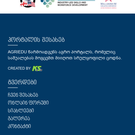
ᲞᲝᲠᲢᲐᲚᲘᲡ ᲨᲔᲡᲐᲮᲔᲑ
AGRIEDU წარმოადგენს აგრო პორტალს, რომელიც
საშუალებას მოგცემთ მიიღოთ სრულყოფილი ცოდნა.
CREATED BY
ᲒᲕᲔᲠᲓᲔᲑᲘ
ᲩᲕᲔᲜ ᲨᲔᲡᲐᲮᲔᲑ
ᲝᲜᲚᲐᲘᲜ ᲤᲝᲠᲣᲛᲘ
ᲡᲘᲐᲮᲚᲔᲔᲑᲘ
ᲒᲐᲚᲔᲠᲔᲐ
ᲙᲝᲜᲢᲐᲥᲢᲘ