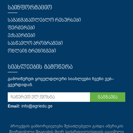
ᲡᲐᲘᲜᲤᲝᲠᲛᲐᲪᲘᲝ
ᲡᲐᲒᲐᲜᲛᲐᲜᲐᲗᲚᲔᲑᲚᲝ ᲠᲔᲡᲣᲠᲡᲔᲑᲘ
ᲤᲔᲠᲛᲔᲠᲔᲑᲘ
ᲔᲥᲡᲞᲔᲠᲢᲔᲑᲘ
ᲡᲐᲡᲬᲐᲕᲚᲝ ᲞᲠᲝᲒᲠᲐᲛᲔᲑᲘ
ᲝᲜᲚᲐᲘᲜ ᲢᲠᲔᲜᲘᲜᲒᲔᲑᲘ
ᲡᲘᲐᲮᲚᲔᲔᲑᲘᲡ ᲒᲐᲛᲝᲬᲔᲠᲐ
გამოიწერეთ ყოველდღიური სიახლეები ჩვენი ვებ–
გვერდიდან.
გაგზავნა
info@agriedu.ge
Email:
პროექტის განხორციელება შესაძლებელი გახდა ამერიკის
შეერთებული შტატების მიერ საქართველოსთვის გაცემული