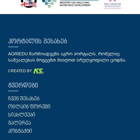
ᲞᲝᲠᲢᲐᲚᲘᲡ ᲨᲔᲡᲐᲮᲔᲑ
AGRIEDU წარმოადგენს აგრო პორტალს, რომელიც
საშუალებას მოგცემთ მიიღოთ სრულყოფილი ცოდნა.
CREATED BY
ᲒᲕᲔᲠᲓᲔᲑᲘ
ᲩᲕᲔᲜ ᲨᲔᲡᲐᲮᲔᲑ
ᲝᲜᲚᲐᲘᲜ ᲤᲝᲠᲣᲛᲘ
ᲡᲘᲐᲮᲚᲔᲔᲑᲘ
ᲒᲐᲚᲔᲠᲔᲐ
ᲙᲝᲜᲢᲐᲥᲢᲘ