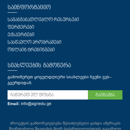
ᲡᲐᲘᲜᲤᲝᲠᲛᲐᲪᲘᲝ
ᲡᲐᲒᲐᲜᲛᲐᲜᲐᲗᲚᲔᲑᲚᲝ ᲠᲔᲡᲣᲠᲡᲔᲑᲘ
ᲤᲔᲠᲛᲔᲠᲔᲑᲘ
ᲔᲥᲡᲞᲔᲠᲢᲔᲑᲘ
ᲡᲐᲡᲬᲐᲕᲚᲝ ᲞᲠᲝᲒᲠᲐᲛᲔᲑᲘ
ᲝᲜᲚᲐᲘᲜ ᲢᲠᲔᲜᲘᲜᲒᲔᲑᲘ
ᲡᲘᲐᲮᲚᲔᲔᲑᲘᲡ ᲒᲐᲛᲝᲬᲔᲠᲐ
გამოიწერეთ ყოველდღიური სიახლეები ჩვენი ვებ–
გვერდიდან.
გაგზავნა
info@agriedu.ge
Email:
პროექტის განხორციელება შესაძლებელი გახდა ამერიკის
შეერთებული შტატების მიერ საქართველოსთვის გაცემული