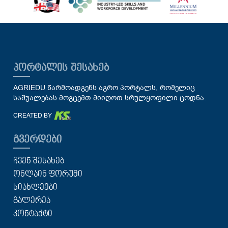
ᲞᲝᲠᲢᲐᲚᲘᲡ ᲨᲔᲡᲐᲮᲔᲑ
AGRIEDU წარმოადგენს აგრო პორტალს, რომელიც
საშუალებას მოგცემთ მიიღოთ სრულყოფილი ცოდნა.
CREATED BY
ᲒᲕᲔᲠᲓᲔᲑᲘ
ᲩᲕᲔᲜ ᲨᲔᲡᲐᲮᲔᲑ
ᲝᲜᲚᲐᲘᲜ ᲤᲝᲠᲣᲛᲘ
ᲡᲘᲐᲮᲚᲔᲔᲑᲘ
ᲒᲐᲚᲔᲠᲔᲐ
ᲙᲝᲜᲢᲐᲥᲢᲘ