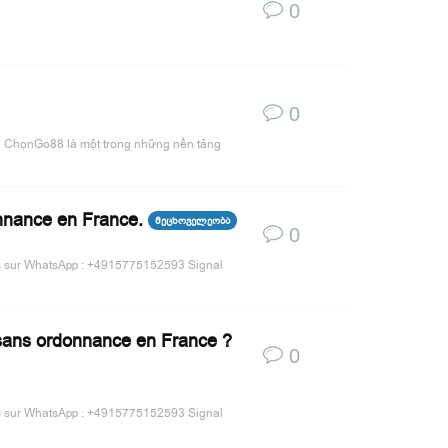
0
0
ChọnGo88 là một trong những nền tảng
nnance en France.
მეცხოველეობა
0
 sur WhatsApp : +4915775152593 Signal
ans ordonnance en France ?
0
 sur WhatsApp : +4915775152593 Signal