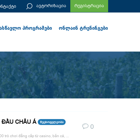
ავტორიზაცია
რეგისტრაცია
ონტაქტი
ასწავლო პროგრამები
ონლაინ ტრენინგები
G ĐẦU CHÂU Á
მეცხოველეობა
0
 trò chơi đẳng cấp từ casino, bắn cá, ...