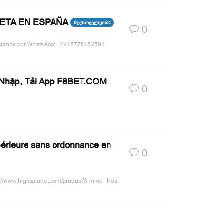
CETA EN ESPAÑA
მეცხოველეობა
0
áctanos por WhatsApp: +4915775152593
 Nhập, Tải App F8BET.COM
0
périeure sans ordonnance en
0
://www.highsplanet.com/product/3-mmc Nos