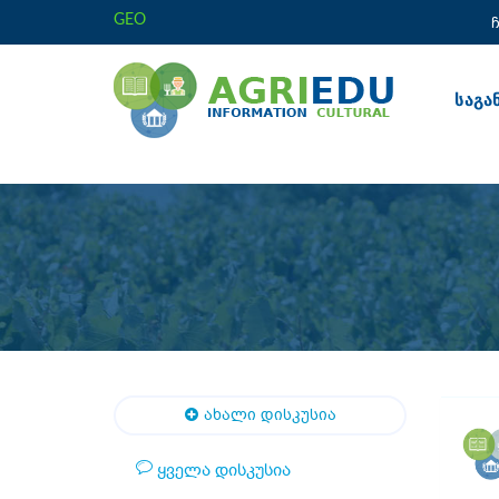
GEO
საგა
ახალი დისკუსია
ყველა დისკუსია