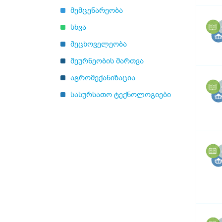
მემცენარეობა
სხვა
მეცხოველეობა
მეურნეობის მართვა
აგრომექანიზაცია
სასურსათო ტექნოლოგიები