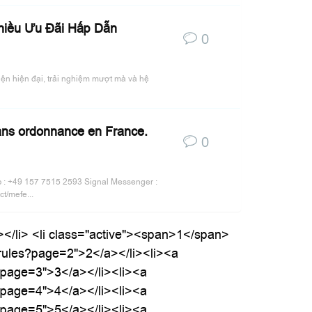
Nhiều Ưu Đãi Hấp Dẫn
0
iện hiện đại, trải nghiệm mượt mà và hệ
ans ordonnance en France.
0
: +49 157 7515 2593 Signal Messenger :
t/mefe...
></li> <li class="active"><span>1</span>
y/rules?page=2">2</a></li><li><a
s?page=3">3</a></li><li><a
s?page=4">4</a></li><li><a
s?page=5">5</a></li><li><a