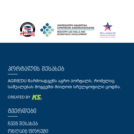
ᲞᲝᲠᲢᲐᲚᲘᲡ ᲨᲔᲡᲐᲮᲔᲑ
AGRIEDU წარმოადგენს აგრო პორტალს, რომელიც
საშუალებას მოგცემთ მიიღოთ სრულყოფილი ცოდნა.
CREATED BY
ᲒᲕᲔᲠᲓᲔᲑᲘ
ᲩᲕᲔᲜ ᲨᲔᲡᲐᲮᲔᲑ
ᲝᲜᲚᲐᲘᲜ ᲤᲝᲠᲣᲛᲘ