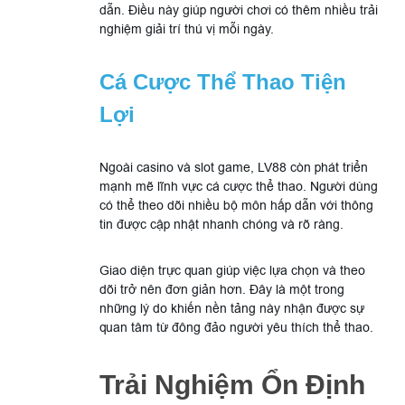
dẫn. Điều này giúp người chơi có thêm nhiều trải
nghiệm giải trí thú vị mỗi ngày.
Cá Cược Thể Thao Tiện
Lợi
Ngoài casino và slot game, LV88 còn phát triển
mạnh mẽ lĩnh vực cá cược thể thao. Người dùng
có thể theo dõi nhiều bộ môn hấp dẫn với thông
tin được cập nhật nhanh chóng và rõ ràng.
Giao diện trực quan giúp việc lựa chọn và theo
dõi trở nên đơn giản hơn. Đây là một trong
những lý do khiến nền tảng này nhận được sự
quan tâm từ đông đảo người yêu thích thể thao.
Trải Nghiệm Ổn Định