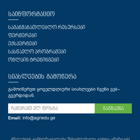
ᲡᲐᲘᲜᲤᲝᲠᲛᲐᲪᲘᲝ
ᲡᲐᲒᲐᲜᲛᲐᲜᲐᲗᲚᲔᲑᲚᲝ ᲠᲔᲡᲣᲠᲡᲔᲑᲘ
ᲤᲔᲠᲛᲔᲠᲔᲑᲘ
ᲔᲥᲡᲞᲔᲠᲢᲔᲑᲘ
ᲡᲐᲡᲬᲐᲕᲚᲝ ᲞᲠᲝᲒᲠᲐᲛᲔᲑᲘ
ᲝᲜᲚᲐᲘᲜ ᲢᲠᲔᲜᲘᲜᲒᲔᲑᲘ
ᲡᲘᲐᲮᲚᲔᲔᲑᲘᲡ ᲒᲐᲛᲝᲬᲔᲠᲐ
გამოიწერეთ ყოველდღიური სიახლეები ჩვენი ვებ–
გვერდიდან.
გაგზავნა
info@agriedu.ge
Email:
პროექტის განხორციელება შესაძლებელი გახდა ამერიკის