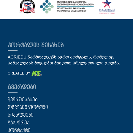
ᲞᲝᲠᲢᲐᲚᲘᲡ ᲨᲔᲡᲐᲮᲔᲑ
AGRIEDU წარმოადგენს აგრო პორტალს, რომელიც
საშუალებას მოგცემთ მიიღოთ სრულყოფილი ცოდნა.
CREATED BY
ᲒᲕᲔᲠᲓᲔᲑᲘ
ᲩᲕᲔᲜ ᲨᲔᲡᲐᲮᲔᲑ
ᲝᲜᲚᲐᲘᲜ ᲤᲝᲠᲣᲛᲘ
ᲡᲘᲐᲮᲚᲔᲔᲑᲘ
ᲒᲐᲚᲔᲠᲔᲐ
ᲙᲝᲜᲢᲐᲥᲢᲘ