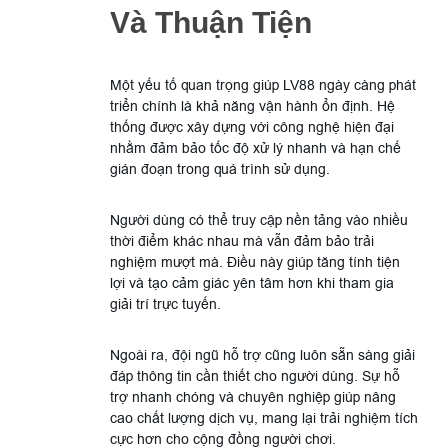
Và Thuận Tiện
Một yếu tố quan trọng giúp LV88 ngày càng phát
triển chính là khả năng vận hành ổn định. Hệ
thống được xây dựng với công nghệ hiện đại
nhằm đảm bảo tốc độ xử lý nhanh và hạn chế
gián đoạn trong quá trình sử dụng.
Người dùng có thể truy cập nền tảng vào nhiều
thời điểm khác nhau mà vẫn đảm bảo trải
nghiệm mượt mà. Điều này giúp tăng tính tiện
lợi và tạo cảm giác yên tâm hơn khi tham gia
giải trí trực tuyến.
Ngoài ra, đội ngũ hỗ trợ cũng luôn sẵn sàng giải
đáp thông tin cần thiết cho người dùng. Sự hỗ
trợ nhanh chóng và chuyên nghiệp giúp nâng
cao chất lượng dịch vụ, mang lại trải nghiệm tích
cực hơn cho cộng đồng người chơi.