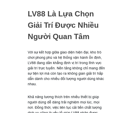
LV88 Là Lựa Chọn
Giải Trí Được Nhiều
Người Quan Tâm
Với sự kết hợp giữa giao diện hiện đại, kho trò
chơi phong phú và hệ thống vận hành ổn định,
LV88 đang dần khẳng định vị trí trong lĩnh vực
giải trí trực tuyến. Nền tảng không chỉ mang đến
sự tiện lợi mà còn tạo ra không gian giải trí hấp
dẫn dành cho nhiều đối tượng người dùng khác
nhau.
Khả năng tương thích trên nhiều thiết bị giúp
người dùng dễ dàng trải nghiệm mọi lúc, mọi
nơi. Đồng thời, việc liên tục cải tiến chất lượng
dịch vụ cũng là yếu tố giúp LV88 nhận được