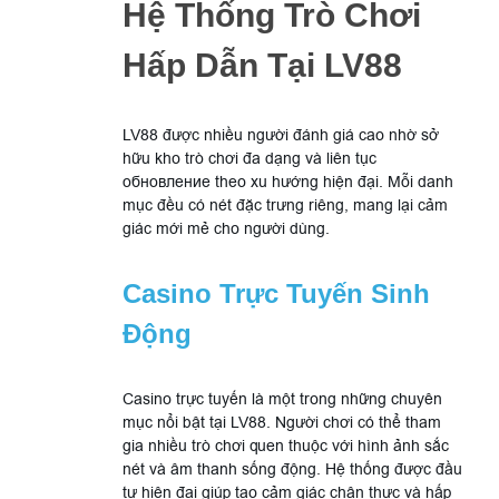
Hệ Thống Trò Chơi
Hấp Dẫn Tại LV88
LV88 được nhiều người đánh giá cao nhờ sở
hữu kho trò chơi đa dạng và liên tục
обновление theo xu hướng hiện đại. Mỗi danh
mục đều có nét đặc trưng riêng, mang lại cảm
giác mới mẻ cho người dùng.
Casino Trực Tuyến Sinh
Động
Casino trực tuyến là một trong những chuyên
mục nổi bật tại LV88. Người chơi có thể tham
gia nhiều trò chơi quen thuộc với hình ảnh sắc
nét và âm thanh sống động. Hệ thống được đầu
tư hiện đại giúp tạo cảm giác chân thực và hấp