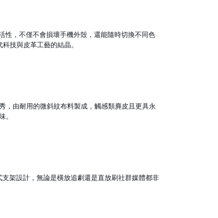
活性，不僅不會損壞手機外殼，還能隨時切換不同色
代科技與皮革工藝的結晶。
秀，由耐用的微斜紋布料製成，觸感類麂皮且更具永
味。
無段式支架設計，無論是橫放追劇還是直放刷社群媒體都非