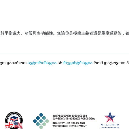
在於平衡磁力、材質與多功能性。無論你是極簡主義者還是重度通勤族，
ვთ გაიაროთ
ავტორიზაცია
ან
რეგისტრაცია
რომ დატოვოთ პა