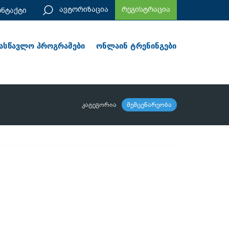
ავტორიზაცია
რეგისტრაცია
ონტაქტი
ასწავლო პროგრამები
ონლაინ ტრენინგები
！
კატეგორია
მემცენარეობა