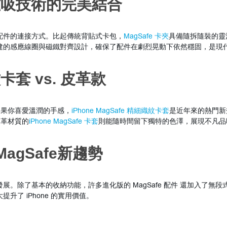
與磁吸技術的完美結合
變了配件的連接方式。比起傳統背貼式卡包，
MagSafe 卡夾
具備隨拆隨裝的靈
建的感應線圈與磁鐵對齊設計，確保了配件在劇烈晃動下依然穩固，是現
卡套 vs. 皮革款
如果你喜愛溫潤的手感，
iPhone MagSafe 精細織紋卡套
是近年來的熱門新
皮革材質的
iPhone MagSafe 卡套
則能隨時間留下獨特的色澤，展現不凡品
agSafe新趨勢
展。除了基本的收納功能，許多進化版的 MagSafe 配件 還加入了
提升了 iPhone 的實用價值。