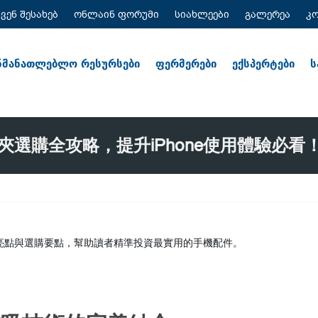
ჩვენ შესახებ
ონლაინ ფორუმი
სიახლეები
გალერეა
კ
ნმანათლებლო რესურსები
ფერმერები
ექსპერტები
ს
e 卡夾選購全攻略，提升iPhone使用體驗必看
亮點與選購要點，幫助讀者精準投資最實用的手機配件。