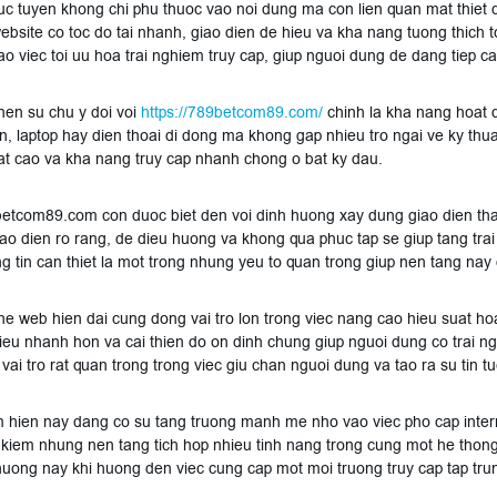
 truc tuyen khong chi phu thuoc vao noi dung ma con lien quan mat thie
bsite co toc do tai nhanh, giao dien de hieu va kha nang tuong thich 
o viec toi uu hoa trai nghiem truy cap, giup nguoi dung de dang tiep ca
nen su chu y doi voi
https://789betcom89.com/
chinh la kha nang hoat 
n, laptop hay dien thoai di dong ma khong gap nhieu tro ngai ve ky thua
oat cao va kha nang truy cap nhanh chong o bat ky dau.
betcom89.com con duoc biet den voi dinh huong xay dung giao dien than
o dien ro rang, de dieu huong va khong qua phuc tap se giup tang trai 
tin can thiet la mot trong nhung yeu to quan trong giup nen tang nay
he web hien dai cung dong vai tro lon trong viec nang cao hieu suat 
 lieu nhanh hon va cai thien do on dinh chung giup nguoi dung co trai
ai tro rat quan trong trong viec giu chan nguoi dung va tao ra su tin t
Nam hien nay dang co su tang truong manh me nho vao viec pho cap intern
iem nhung nen tang tich hop nhieu tinh nang trong cung mot he thong d
ng nay khi huong den viec cung cap mot moi truong truy cap tap trung