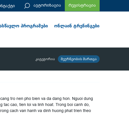
ავტორიზაცია
რეგისტრაცია
ონტაქტი
ასწავლო პროგრამები
ონლაინ ტრენინგები
კატეგორია
მეურნეობის მართვა
ay cang tro nen pho bien va da dang hon. Nguoi dung
tac cao, tien loi va linh hoat. Trong boi canh do,
trong cach van hanh va dinh huong phat trien theo