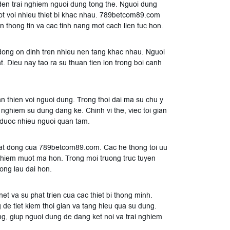
t den trai nghiem nguoi dung tong the. Nguoi dung
tot voi nhieu thiet bi khac nhau. 789betcom89.com
n thong tin va cac tinh nang mot cach lien tuc hon.
dong on dinh tren nhieu nen tang khac nhau. Nguoi
t. Dieu nay tao ra su thuan tien lon trong boi canh
 thien voi nguoi dung. Trong thoi dai ma su chu y
nghiem su dung dang ke. Chinh vi the, viec toi gian
 duoc nhieu nguoi quan tam.
hoat dong cua 789betcom89.com. Cac he thong toi uu
 nghiem muot ma hon. Trong moi truong truc tuyen
uong lau dai hon.
et va su phat trien cua cac thiet bi thong minh.
e tiet kiem thoi gian va tang hieu qua su dung.
, giup nguoi dung de dang ket noi va trai nghiem