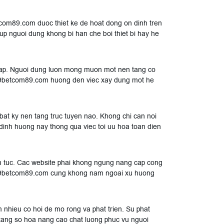
etcom89.com duoc thiet ke de hoat dong on dinh tren
iup nguoi dung khong bi han che boi thiet bi hay he
y cap. Nguoi dung luon mong muon mot nen tang co
 789betcom89.com huong den viec xay dung mot he
bat ky nen tang truc tuyen nao. Khong chi can noi
dinh huong nay thong qua viec toi uu hoa toan dien
ien tuc. Cac website phai khong ngung nang cap cong
. 789betcom89.com cung khong nam ngoai xu huong
m nhieu co hoi de mo rong va phat trien. Su phat
n tang so hoa nang cao chat luong phuc vu nguoi