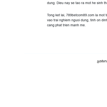
dung. Dieu nay se tao ra mot he sinh th
Tong ket lai, 789betcom89.com la mot tr
vao trai nghiem nguoi dung, tinh on di
cang phat trien manh me.
გთხო