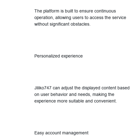
The platform is built to ensure continuous
operation, allowing users to access the service
without significant obstacles.
Personalized experience
Jiliko747 can adjust the displayed content based
on user behavior and needs, making the
experience more suitable and convenient.
Easy account management