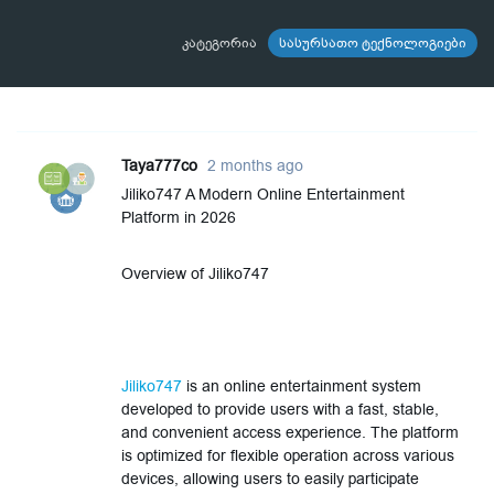
კატეგორია
სასურსათო ტექნოლოგიები
Taya777co
2 months ago
Jiliko747 A Modern Online Entertainment
Platform in 2026
Overview of Jiliko747
Jiliko747
is an online entertainment system
developed to provide users with a fast, stable,
and convenient access experience. The platform
is optimized for flexible operation across various
devices, allowing users to easily participate