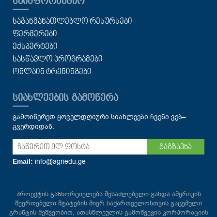
ᲡᲐᲘᲜᲤᲝᲠᲛᲐᲪᲘᲝ
ᲡᲐᲒᲐᲜᲛᲐᲜᲐᲗᲚᲔᲑᲚᲝ ᲠᲔᲡᲣᲠᲡᲔᲑᲘ
ᲤᲔᲠᲛᲔᲠᲔᲑᲘ
ᲔᲥᲡᲞᲔᲠᲢᲔᲑᲘ
ᲡᲐᲡᲬᲐᲕᲚᲝ ᲞᲠᲝᲒᲠᲐᲛᲔᲑᲘ
ᲝᲜᲚᲐᲘᲜ ᲢᲠᲔᲜᲘᲜᲒᲔᲑᲘ
ᲡᲘᲐᲮᲚᲔᲔᲑᲘᲡ ᲒᲐᲛᲝᲬᲔᲠᲐ
გამოიწერეთ ყოველდღიური სიახლეები ჩვენი ვებ–
გვერდიდან.
გაგზავნა
info@agriedu.ge
Email:
პროექტის განხორციელება შესაძლებელი გახდა ამერიკის
შეერთებული შტატების მიერ საქართველოსთვის გაცემული
გრანტის მეშვეობით, ათასწლეულის გამოწვევის კორპორაციის