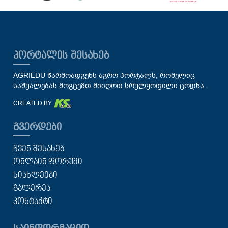
ᲞᲝᲠᲢᲐᲚᲘᲡ ᲨᲔᲡᲐᲮᲔᲑ
AGRIEDU წარმოადგენს აგრო პორტალს, რომელიც
საშუალებას მოგცემთ მიიღოთ სრულყოფილი ცოდნა.
CREATED BY
ᲒᲕᲔᲠᲓᲔᲑᲘ
ᲩᲕᲔᲜ ᲨᲔᲡᲐᲮᲔᲑ
ᲝᲜᲚᲐᲘᲜ ᲤᲝᲠᲣᲛᲘ
ᲡᲘᲐᲮᲚᲔᲔᲑᲘ
ᲒᲐᲚᲔᲠᲔᲐ
ᲙᲝᲜᲢᲐᲥᲢᲘ