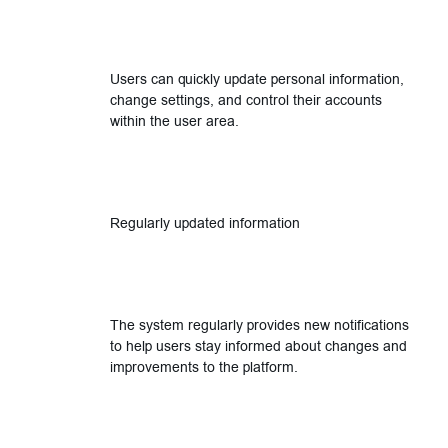
Users can quickly update personal information,
change settings, and control their accounts
within the user area.
Regularly updated information
The system regularly provides new notifications
to help users stay informed about changes and
improvements to the platform.