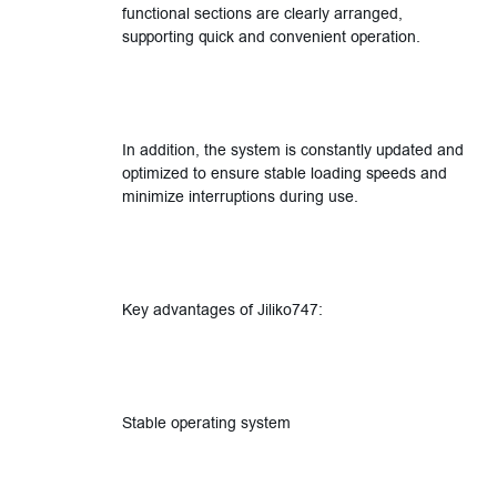
functional sections are clearly arranged,
supporting quick and convenient operation.
In addition, the system is constantly updated and
optimized to ensure stable loading speeds and
minimize interruptions during use.
Key advantages of Jiliko747:
Stable operating system