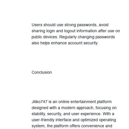
Users should use strong passwords, avoid
sharing login and logout information after use on
public devices. Regularly changing passwords
also helps enhance account security.
Conclusion
Jiliko747 is an online entertainment platform
designed with a modern approach, focusing on
stability, security, and user experience. With a
user-friendly interface and optimized operating
system, the platform offers convenience and