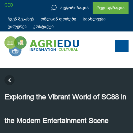
GEO
ავტორიზაცია
რეგისტრაცია
ჩვენ შესახებ
ონლაინ ფორუმი
სიახლეები
გალერეა
კონტაქტი
Exploring the Vibrant World of SC88 in
the Modern Entertainment Scene