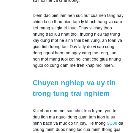
su moi me va chat luong.
Diem dac biet lam nen suc hut cua nen tang nay
chinh la su thau hieu tam ly khach hang va cam
ket mang lai gia tri thuc. Thay vi chay theo
nhung trao luu nhat thoi, thuong hieu tap trung
xay dung mot he sinh thai ben vung, an toan va
giau tinh tuong tac. Day la ly do vi sao cong
dong nguoi ham mo ngay cang mo rong, tao
nen mot mang luoi ket noi chat che giua nhung
nguoi co cung dam me tren khap moi mien.
Chuyen nghiep va uy tin
trong tung trai nghiem
Khi nhac den mot san choi truc tuyen, yeu to
dau tien ma nguoi dung quan tam luon la su
minh bach va muc do tin cay. He thong
SC88
da
chung minh duoc nang luc cua minh thong qua