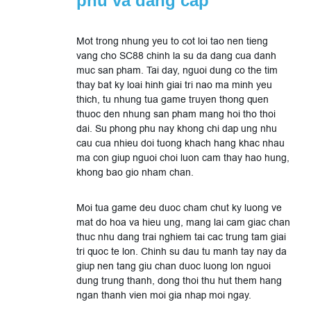
phu va dang cap
Mot trong nhung yeu to cot loi tao nen tieng
vang cho SC88 chinh la su da dang cua danh
muc san pham. Tai day, nguoi dung co the tim
thay bat ky loai hinh giai tri nao ma minh yeu
thich, tu nhung tua game truyen thong quen
thuoc den nhung san pham mang hoi tho thoi
dai. Su phong phu nay khong chi dap ung nhu
cau cua nhieu doi tuong khach hang khac nhau
ma con giup nguoi choi luon cam thay hao hung,
khong bao gio nham chan.
Moi tua game deu duoc cham chut ky luong ve
mat do hoa va hieu ung, mang lai cam giac chan
thuc nhu dang trai nghiem tai cac trung tam giai
tri quoc te lon. Chinh su dau tu manh tay nay da
giup nen tang giu chan duoc luong lon nguoi
dung trung thanh, dong thoi thu hut them hang
ngan thanh vien moi gia nhap moi ngay.